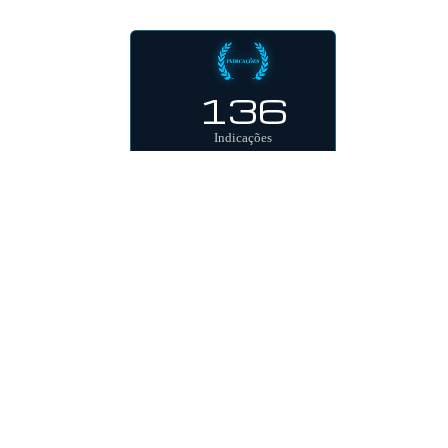
136
Indicações
48
Prêmios
Reconhecimento
Internacional
Festivais ao redor do mundo