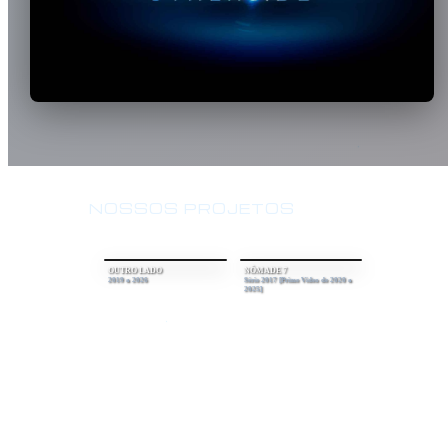
NOSSOS PROJETOS
OUTRO LADO
NÔMADE 7
2019 a 2026
Série 2017 [Prime Video de 2020 a
2025]