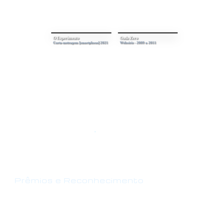
O Experimento
Onda Zero
Curta-metragem [smartphone] 2021
Websérie - 2009 a 2011
Prêmios e Reconhecimento