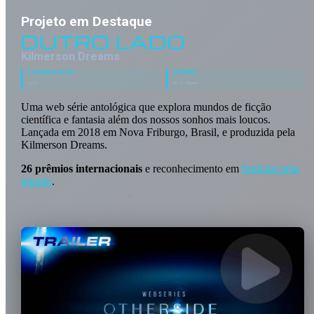
Projeto em Destaque
OUTRO LADO
Kilmerson Dreams
CLASSIFICAÇÃO
GÊNERO
Livre
Sci-fi, Drama
Uma web série antológica que explora mundos de ficção
científica e fantasia além dos nossos sonhos mais loucos.
Lançada em 2018 em Nova Friburgo, Brasil, e produzida pela
Kilmerson Dreams.
26 prêmios internacionais
e reconhecimento em
festivais pelo
mundo
.